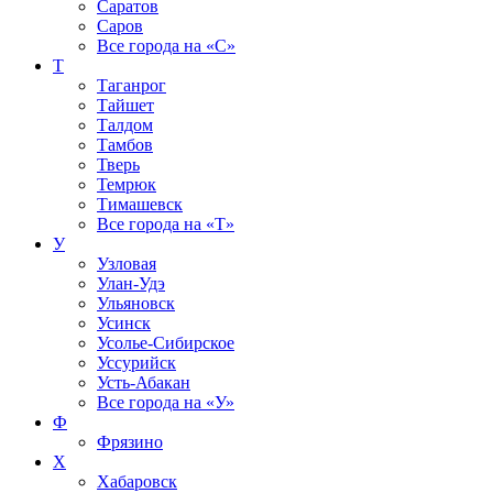
Саратов
Саров
Все города на
«С»
Т
Таганрог
Тайшет
Талдом
Тамбов
Тверь
Темрюк
Тимашевск
Все города на
«Т»
У
Узловая
Улан-Удэ
Ульяновск
Усинск
Усолье-Сибирское
Уссурийск
Усть-Абакан
Все города на
«У»
Ф
Фрязино
Х
Хабаровск