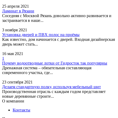
25 апреля 2021
Ламинат в Рязани
Фортуна
Соседняя с Москвой Рязань довольно активно развивается и
застраивается в наше...
Адрес:
Тюмень, улица
Авторемонтная, 8 - 2
3 ноября 2021
этаж
Установка дверей и ПВХ полос на проёмы
Как известно, дом начинается с дверей. Входная дизайнерская
дверь может стать...
Запсибкомбанк
16 мая 2021
Адрес:
Тюмень, улица
1
Газовиков, 41/1
Почему водоотводные лотки от Гидросток так популярны
Дренажная система – обязательная составляющая
современного участка, где...
Центр сопровождения
сделок с недвижимостью
23 сентября 2021
Делаем стандартную полку, используя мебельный щит
Производственная отрасль с каждым годом представляет
Адрес:
Тюмень, улица
новые деревянные строите...
Герцена, 53 /
О компании
Челюскинцев, 54 - 311
офис, 3 этаж
Контакты