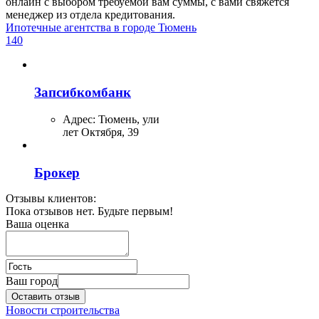
онлайн с выбором требуемой вам суммы, с вами свяжется
менеджер из отдела кредитования.
Ипотечные агентства в городе Тюмень
140
Запсибкомбанк
Адрес:
Тюмень, улица 50
лет Октября, 39
Брокер
Отзывы клиентов:
Адрес:
Тюмень, улица
Пока отзывов нет. Будьте первым!
Республики, 145
Ваша оценка
Вояж, агентство
недвижимости
Ваш город
Адрес:
Тюмень, улица
Оставить отзыв
Московский тракт, 143
Новости строительства