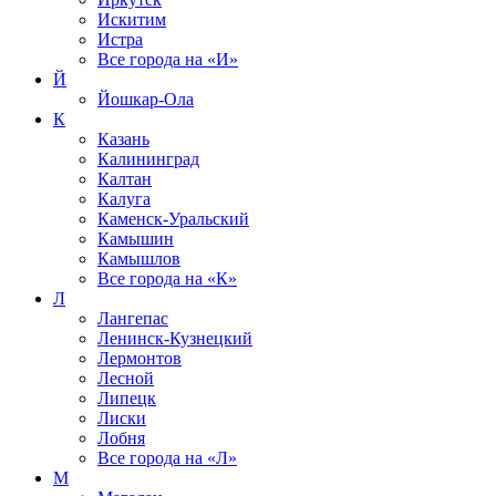
Искитим
Истра
Все города на
«И»
Й
Йошкар-Ола
К
Казань
Калининград
Калтан
Калуга
Каменск-Уральский
Камышин
Камышлов
Все города на
«К»
Л
Лангепас
Ленинск-Кузнецкий
Лермонтов
Лесной
Липецк
Лиски
Лобня
Все города на
«Л»
М