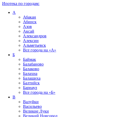
Ипотека по городам:
А
Абакан
Абинск
Азов
Аксай
Александров
Алексин
Альметьевск
Все города на
«А»
Б
Баймак
Балабаново
Балаково
Балахна
Балашиха
Балтийск
Барнаул
Все города на
«Б»
В
Валуйки
Васильево
Великие Луки
Великий Новгород