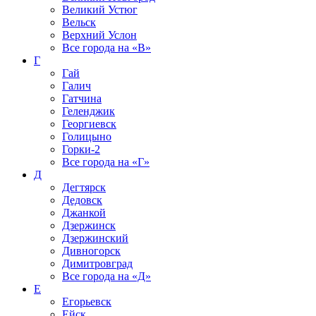
Великий Устюг
Вельск
Верхний Услон
Все города на
«В»
Г
Гай
Галич
Гатчина
Геленджик
Георгиевск
Голицыно
Горки-2
Все города на
«Г»
Д
Дегтярск
Дедовск
Джанкой
Дзержинск
Дзержинский
Дивногорск
Димитровград
Все города на
«Д»
Е
Егорьевск
Ейск