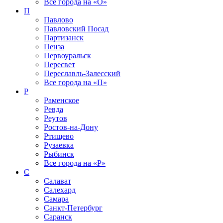
Все города на
«О»
П
Павлово
Павловский Посад
Партизанск
Пенза
Первоуральск
Пересвет
Переславль-Залесский
Все города на
«П»
Р
Раменское
Ревда
Реутов
Ростов-на-Дону
Ртищево
Рузаевка
Рыбинск
Все города на
«Р»
С
Салават
Салехард
Самара
Санкт-Петербург
Саранск