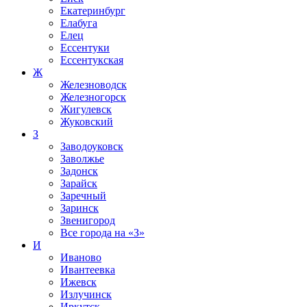
Екатеринбург
Елабуга
Елец
Ессентуки
Ессентукская
Ж
Железноводск
Железногорск
Жигулевск
Жуковский
З
Заводоуковск
Заволжье
Задонск
Зарайск
Заречный
Заринск
Звенигород
Все города на
«З»
И
Иваново
Ивантеевка
Ижевск
Излучинск
Иркутск