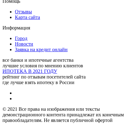
Помощь
Ай да дом
Отзывы
Адрес:
Тюмень, улица 50
Карта сайта
лет ВЛКСМ, 51
Информация
Рим, агентство
Город
Новости
недвижимости
Заявка на кредит онлайн
Адрес:
Тюмень, улица
все банки и ипотечные агентства
Максима Горького, 44 -
лучшие условия по мнению клиентов
707 офис, 7 этаж
ИПОТЕКА В 2021 ГОДУ
рейтинг по отзывам посетителей сайта
где лучше взять ипотеку в России
© 2021 Все права на изображения или тексты
демонстрационного контента принадлежат их конечным
правообладателям. Не является публичной офертой