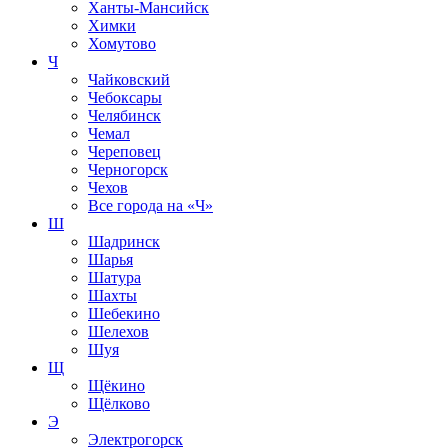
Ханты-Мансийск
Химки
Хомутово
Ч
Чайковский
Чебоксары
Челябинск
Чемал
Череповец
Черногорск
Чехов
Все города на
«Ч»
Ш
Шадринск
Шарья
Шатура
Шахты
Шебекино
Шелехов
Шуя
Щ
Щёкино
Щёлково
Э
Электрогорск