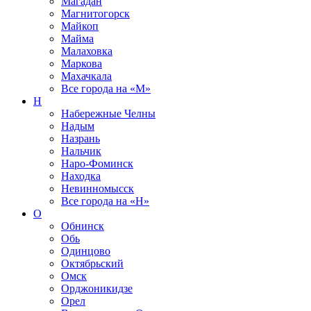
Магадан
Магнитогорск
Майкоп
Майма
Малаховка
Маркова
Махачкала
Все города на
«М»
Н
Набережные Челны
Надым
Назрань
Нальчик
Наро-Фоминск
Находка
Невинномысск
Все города на
«Н»
О
Обнинск
Обь
Одинцово
Октябрьский
Омск
Орджоникидзе
Орел