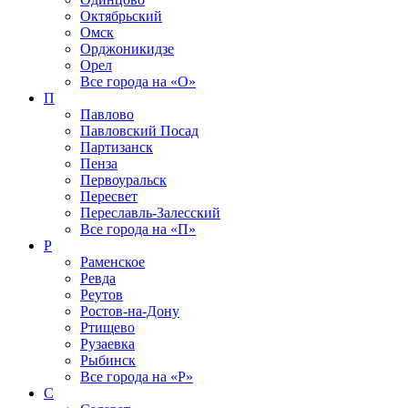
Октябрьский
Омск
Орджоникидзе
Орел
Все города на
«О»
П
Павлово
Павловский Посад
Партизанск
Пенза
Первоуральск
Пересвет
Переславль-Залесский
Все города на
«П»
Р
Раменское
Ревда
Реутов
Ростов-на-Дону
Ртищево
Рузаевка
Рыбинск
Все города на
«Р»
С