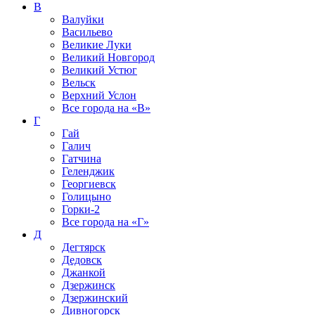
В
Валуйки
Васильево
Великие Луки
Великий Новгород
Великий Устюг
Вельск
Верхний Услон
Все города на
«В»
Г
Гай
Галич
Гатчина
Геленджик
Георгиевск
Голицыно
Горки-2
Все города на
«Г»
Д
Дегтярск
Дедовск
Джанкой
Дзержинск
Дзержинский
Дивногорск