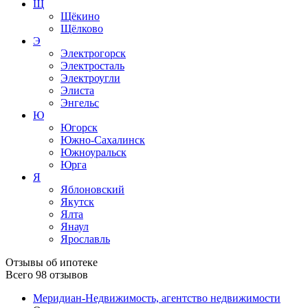
Щ
Щёкино
Щёлково
Э
Электрогорск
Электросталь
Электроугли
Элиста
Энгельс
Ю
Югорск
Южно-Сахалинск
Южноуральск
Юрга
Я
Яблоновский
Якутск
Ялта
Янаул
Ярославль
Отзывы об ипотеке
Всего
98
отзывов
Меридиан-Недвижимость, агентство недвижимости