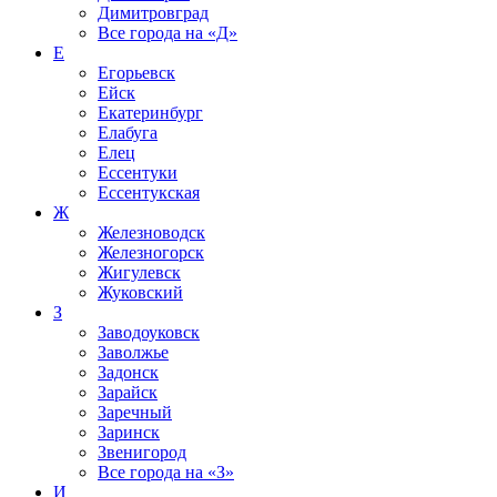
Димитровград
Все города на
«Д»
Е
Егорьевск
Ейск
Екатеринбург
Елабуга
Елец
Ессентуки
Ессентукская
Ж
Железноводск
Железногорск
Жигулевск
Жуковский
З
Заводоуковск
Заволжье
Задонск
Зарайск
Заречный
Заринск
Звенигород
Все города на
«З»
И