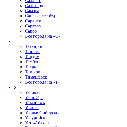
Салават
Салехард
Самара
Санкт-Петербург
Саранск
Саратов
Саров
Все города на
«С»
Т
Таганрог
Тайшет
Талдом
Тамбов
Тверь
Темрюк
Тимашевск
Все города на
«Т»
У
Узловая
Улан-Удэ
Ульяновск
Усинск
Усолье-Сибирское
Уссурийск
Усть-Абакан