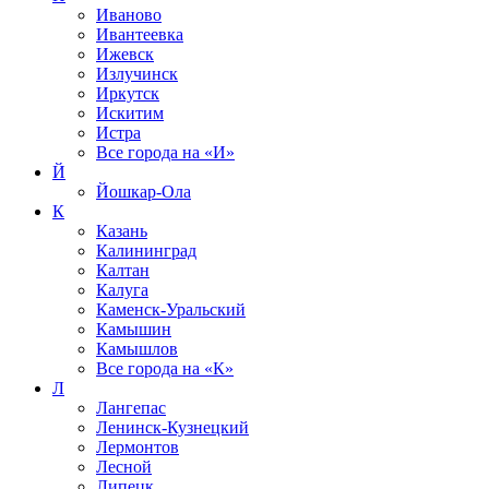
Иваново
Ивантеевка
Ижевск
Излучинск
Иркутск
Искитим
Истра
Все города на
«И»
Й
Йошкар-Ола
К
Казань
Калининград
Калтан
Калуга
Каменск-Уральский
Камышин
Камышлов
Все города на
«К»
Л
Лангепас
Ленинск-Кузнецкий
Лермонтов
Лесной
Липецк