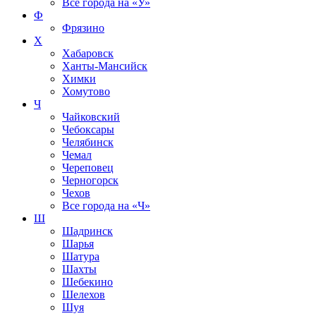
Все города на
«У»
Ф
Фрязино
Х
Хабаровск
Ханты-Мансийск
Химки
Хомутово
Ч
Чайковский
Чебоксары
Челябинск
Чемал
Череповец
Черногорск
Чехов
Все города на
«Ч»
Ш
Шадринск
Шарья
Шатура
Шахты
Шебекино
Шелехов
Шуя