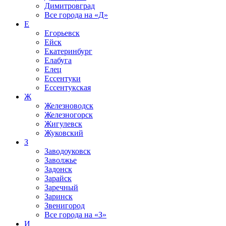
Димитровград
Все города на
«Д»
Е
Егорьевск
Ейск
Екатеринбург
Елабуга
Елец
Ессентуки
Ессентукская
Ж
Железноводск
Железногорск
Жигулевск
Жуковский
З
Заводоуковск
Заволжье
Задонск
Зарайск
Заречный
Заринск
Звенигород
Все города на
«З»
И