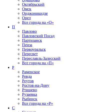
Октябрьский
Омск
Орджоникидзе
Орел
Все города на
«О»
П
Павлово
Павловский Посад
Партизанск
Пенза
Первоуральск
Пересвет
Переславль-Залесский
Все города на
«П»
Р
Раменское
Ревда
Реутов
Ростов-на-Дону
Ртищево
Рузаевка
Рыбинск
Все города на
«Р»
С