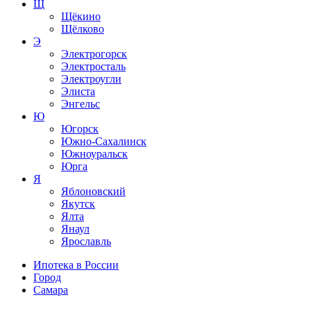
Щ
Щёкино
Щёлково
Э
Электрогорск
Электросталь
Электроугли
Элиста
Энгельс
Ю
Югорск
Южно-Сахалинск
Южноуральск
Юрга
Я
Яблоновский
Якутск
Ялта
Янаул
Ярославль
Ипотека в России
Город
Самара