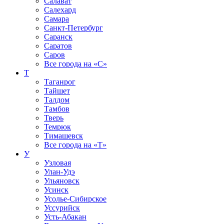
Салават
Салехард
Самара
Санкт-Петербург
Саранск
Саратов
Саров
Все города на
«С»
Т
Таганрог
Тайшет
Талдом
Тамбов
Тверь
Темрюк
Тимашевск
Все города на
«Т»
У
Узловая
Улан-Удэ
Ульяновск
Усинск
Усолье-Сибирское
Уссурийск
Усть-Абакан