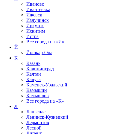
Иваново
Ивантеевка
Ижевск
Излучинск
Иркутск
Искитим
Истра
Все города на
«И»
Й
Йошкар-Ола
К
Казань
Калининград
Калтан
Калуга
Каменск-Уральский
Камышин
Камышлов
Все города на
«К»
Л
Лангепас
Ленинск-Кузнецкий
Лермонтов
Лесной
Липецк