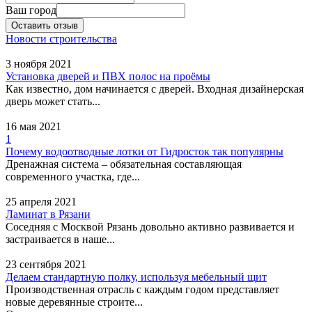
Новый город,
Ваш город
ипотечный магазин
Оставить отзыв
Новости строительства
Адрес:
Самара, улица
3 ноября 2021
Мичурина, 52 - 510б
Установка дверей и ПВХ полос на проёмы
офис, 5 этаж
Как известно, дом начинается с дверей. Входная дизайнерская
дверь может стать...
Самарский Филиал
16 мая 2021
ЮниКредит Банка
1
Почему водоотводные лотки от Гидросток так популярны
Адрес:
Самара, улица
Дренажная система – обязательная составляющая
Красноармейская, 12
современного участка, где...
25 апреля 2021
ИПОТЕКА-РИЭЛТ,
Ламинат в Рязани
агентство недвижимости
Соседняя с Москвой Рязань довольно активно развивается и
застраивается в наше...
Адрес:
Самара, улица
23 сентября 2021
Алексея Толстого, 116в -
Делаем стандартную полку, используя мебельный щит
106 офис, 1 этаж
Производственная отрасль с каждым годом представляет
новые деревянные строите...