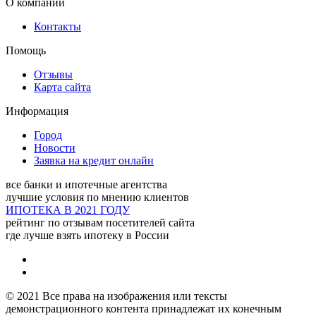
О компании
Ипотечный брокер
Гарантия
Контакты
Адрес:
Самара, улица
Помощь
Александра Матросова,
Отзывы
153
Карта сайта
Информация
Рассвет
Город
Адрес:
Самара, улица
Новости
Победы, 99
Заявка на кредит онлайн
все банки и ипотечные агентства
Евгения, агентство
лучшие условия по мнению клиентов
недвижимости
ИПОТЕКА В 2021 ГОДУ
рейтинг по отзывам посетителей сайта
где лучше взять ипотеку в России
Адрес:
Самара, улица
Карла Маркса проспект,
185 - 27 офис, 2 этаж
© 2021 Все права на изображения или тексты
демонстрационного контента принадлежат их конечным