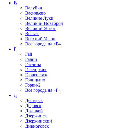
В
Валуйки
Васильево
Великие Луки
Великий Новгород
Великий Устюг
Вельск
Верхний Услон
Все города на
«В»
Г
Гай
Галич
Гатчина
Геленджик
Георгиевск
Голицыно
Горки-2
Все города на
«Г»
Д
Дегтярск
Дедовск
Джанкой
Дзержинск
Дзержинский
Дивногорск