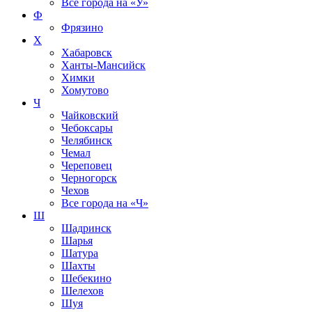
Все города на
«У»
Ф
Фрязино
Х
Хабаровск
Ханты-Мансийск
Химки
Хомутово
Ч
Чайковский
Чебоксары
Челябинск
Чемал
Череповец
Черногорск
Чехов
Все города на
«Ч»
Ш
Шадринск
Шарья
Шатура
Шахты
Шебекино
Шелехов
Шуя