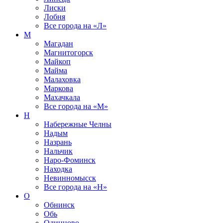
Лиски
Лобня
Все города на
«Л»
М
Магадан
Магнитогорск
Майкоп
Майма
Малаховка
Маркова
Махачкала
Все города на
«М»
Н
Набережные Челны
Надым
Назрань
Нальчик
Наро-Фоминск
Находка
Невинномысск
Все города на
«Н»
О
Обнинск
Обь
Одинцово