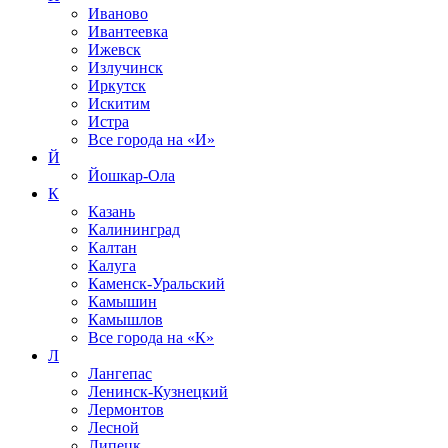
Иваново
Ивантеевка
Ижевск
Излучинск
Иркутск
Искитим
Истра
Все города на
«И»
Й
Йошкар-Ола
К
Казань
Калининград
Калтан
Калуга
Каменск-Уральский
Камышин
Камышлов
Все города на
«К»
Л
Лангепас
Ленинск-Кузнецкий
Лермонтов
Лесной
Липецк