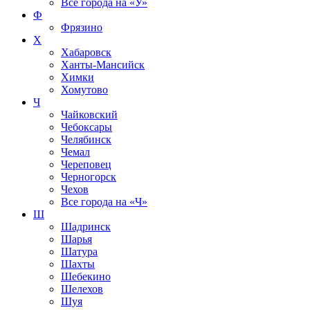
Все города на
«У»
Ф
Фрязино
Х
Хабаровск
Ханты-Мансийск
Химки
Хомутово
Ч
Чайковский
Чебоксары
Челябинск
Чемал
Череповец
Черногорск
Чехов
Все города на
«Ч»
Ш
Шадринск
Шарья
Шатура
Шахты
Шебекино
Шелехов
Шуя