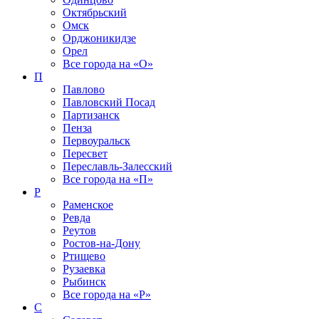
Октябрьский
Омск
Орджоникидзе
Орел
Все города на
«О»
П
Павлово
Павловский Посад
Партизанск
Пенза
Первоуральск
Пересвет
Переславль-Залесский
Все города на
«П»
Р
Раменское
Ревда
Реутов
Ростов-на-Дону
Ртищево
Рузаевка
Рыбинск
Все города на
«Р»
С