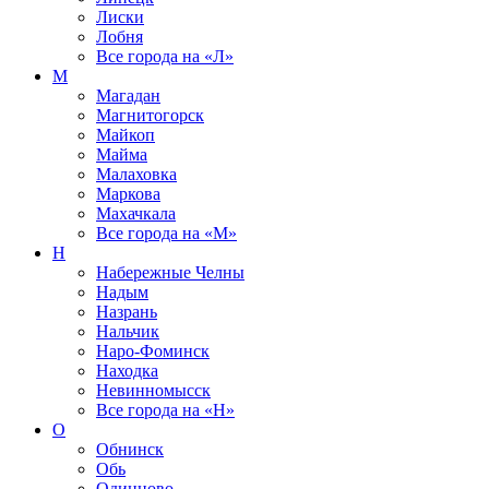
Лиски
Лобня
Все города на
«Л»
М
Магадан
Магнитогорск
Майкоп
Майма
Малаховка
Маркова
Махачкала
Все города на
«М»
Н
Набережные Челны
Надым
Назрань
Нальчик
Наро-Фоминск
Находка
Невинномысск
Все города на
«Н»
О
Обнинск
Обь
Одинцово