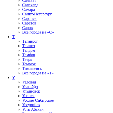
Салават
Салехард
Самара
Санкт-Петербург
Саранск
Саратов
Саров
Все города на
«С»
Т
Таганрог
Тайшет
Талдом
Тамбов
Тверь
Темрюк
Тимашевск
Все города на
«Т»
У
Узловая
Улан-Удэ
Ульяновск
Усинск
Усолье-Сибирское
Уссурийск
Усть-Абакан