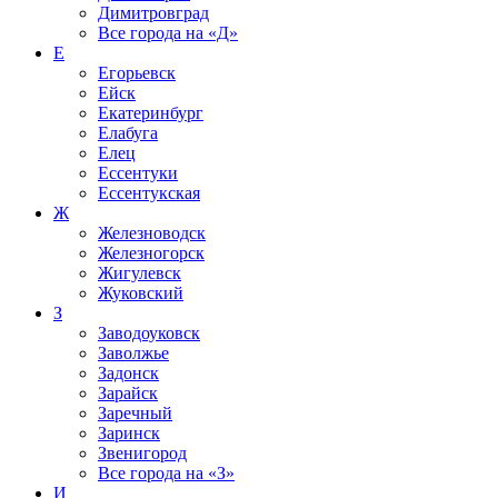
Димитровград
Все города на
«Д»
Е
Егорьевск
Ейск
Екатеринбург
Елабуга
Елец
Ессентуки
Ессентукская
Ж
Железноводск
Железногорск
Жигулевск
Жуковский
З
Заводоуковск
Заволжье
Задонск
Зарайск
Заречный
Заринск
Звенигород
Все города на
«З»
И