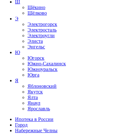
Щ
Щёкино
Щёлково
Э
Электрогорск
Электросталь
Электроугли
Элиста
Энгельс
Ю
Югорск
Южно-Сахалинск
Южноуральск
Юрга
Я
Яблоновский
Якутск
Ялта
Янаул
Ярославль
Ипотека в России
Город
Набережные Челны