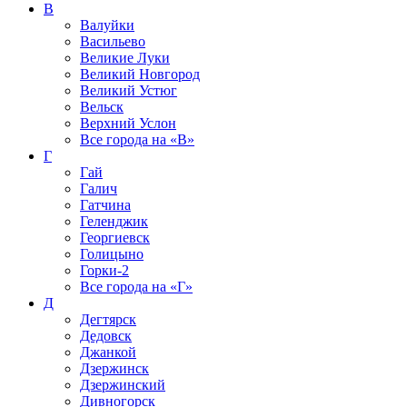
В
Валуйки
Васильево
Великие Луки
Великий Новгород
Великий Устюг
Вельск
Верхний Услон
Все города на
«В»
Г
Гай
Галич
Гатчина
Геленджик
Георгиевск
Голицыно
Горки-2
Все города на
«Г»
Д
Дегтярск
Дедовск
Джанкой
Дзержинск
Дзержинский
Дивногорск