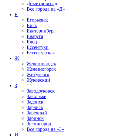
Димитровград
Все города на
«Д»
Е
Егорьевск
Ейск
Екатеринбург
Елабуга
Елец
Ессентуки
Ессентукская
Ж
Железноводск
Железногорск
Жигулевск
Жуковский
З
Заводоуковск
Заволжье
Задонск
Зарайск
Заречный
Заринск
Звенигород
Все города на
«З»
И