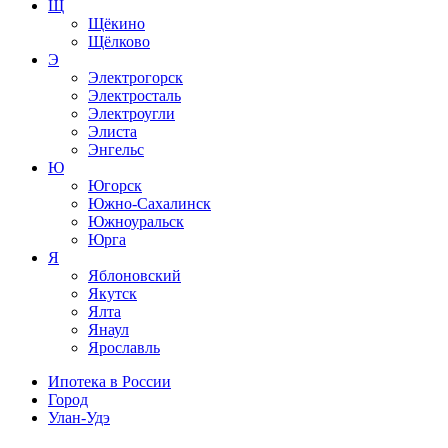
Щ
Щёкино
Щёлково
Э
Электрогорск
Электросталь
Электроугли
Элиста
Энгельс
Ю
Югорск
Южно-Сахалинск
Южноуральск
Юрга
Я
Яблоновский
Якутск
Ялта
Янаул
Ярославль
Ипотека в России
Город
Улан-Удэ