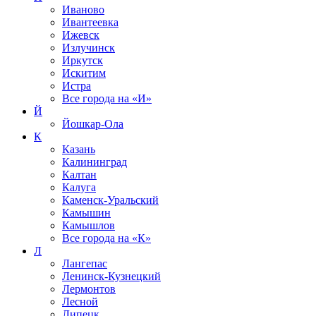
Иваново
Ивантеевка
Ижевск
Излучинск
Иркутск
Искитим
Истра
Все города на
«И»
Й
Йошкар-Ола
К
Казань
Калининград
Калтан
Калуга
Каменск-Уральский
Камышин
Камышлов
Все города на
«К»
Л
Лангепас
Ленинск-Кузнецкий
Лермонтов
Лесной
Липецк