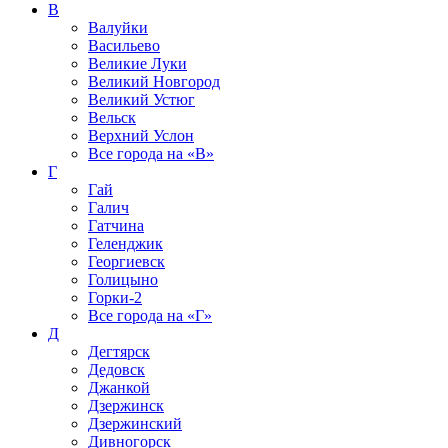
В
Валуйки
Васильево
Великие Луки
Великий Новгород
Великий Устюг
Вельск
Верхний Услон
Все города на
«В»
Г
Гай
Галич
Гатчина
Геленджик
Георгиевск
Голицыно
Горки-2
Все города на
«Г»
Д
Дегтярск
Дедовск
Джанкой
Дзержинск
Дзержинский
Дивногорск