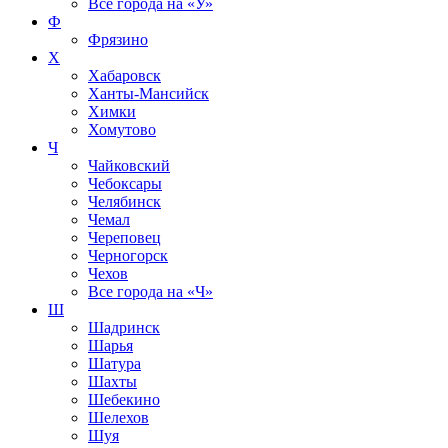
Все города на
«У»
Ф
Фрязино
Х
Хабаровск
Ханты-Мансийск
Химки
Хомутово
Ч
Чайковский
Чебоксары
Челябинск
Чемал
Череповец
Черногорск
Чехов
Все города на
«Ч»
Ш
Шадринск
Шарья
Шатура
Шахты
Шебекино
Шелехов
Шуя