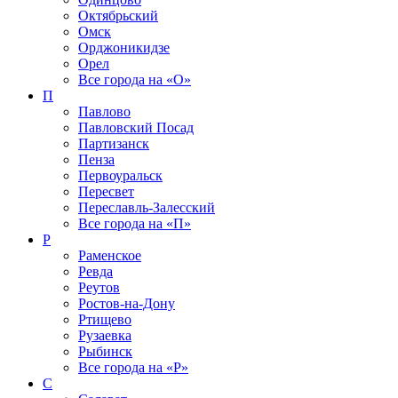
Октябрьский
Омск
Орджоникидзе
Орел
Все города на
«О»
П
Павлово
Павловский Посад
Партизанск
Пенза
Первоуральск
Пересвет
Переславль-Залесский
Все города на
«П»
Р
Раменское
Ревда
Реутов
Ростов-на-Дону
Ртищево
Рузаевка
Рыбинск
Все города на
«Р»
С