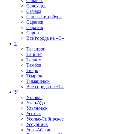
Салават
Салехард
Самара
Санкт-Петербург
Саранск
Саратов
Саров
Все города на
«С»
Т
Таганрог
Тайшет
Талдом
Тамбов
Тверь
Темрюк
Тимашевск
Все города на
«Т»
У
Узловая
Улан-Удэ
Ульяновск
Усинск
Усолье-Сибирское
Уссурийск
Усть-Абакан