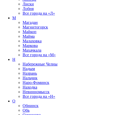
Лиски
Лобня
Все города на
«Л»
М
Магадан
Магнитогорск
Майкоп
Майма
Малаховка
Маркова
Махачкала
Все города на
«М»
Н
Набережные Челны
Надым
Назрань
Нальчик
Наро-Фоминск
Находка
Невинномысск
Все города на
«Н»
О
Обнинск
Обь
Одинцово