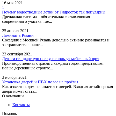
16 мая 2021
1
Почему водоотводные лотки от Гидросток так популярны
Дренажная система – обязательная составляющая
современного участка, где...
25 апреля 2021
Ламинат в Рязани
Соседняя с Москвой Рязань довольно активно развивается и
Простор, агентство
застраивается в наше...
недвижимости
23 сентября 2021
Адрес:
Улан-Удэ, улица
Делаем стандартную полку, используя мебельный щит
Сахьяновой, 3 - 204
Производственная отрасль с каждым годом представляет
офис, 2 этаж
новые деревянные строите...
3 ноября 2021
Установка дверей и ПВХ полос на проёмы
Как известно, дом начинается с дверей. Входная дизайнерская
дверь может стать...
О компании
Контакты
Помощь