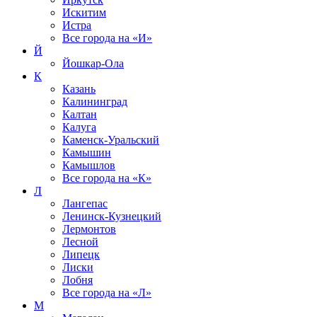
Искитим
Истра
Все города на
«И»
Й
Йошкар-Ола
К
Казань
Калининград
Калтан
Калуга
Каменск-Уральский
Камышин
Камышлов
Все города на
«К»
Л
Лангепас
Ленинск-Кузнецкий
Лермонтов
Лесной
Липецк
Лиски
Лобня
Все города на
«Л»
М