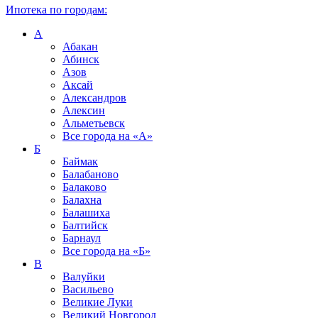
Ипотека по городам:
А
Абакан
Абинск
Азов
Аксай
Александров
Алексин
Альметьевск
Все города на
«А»
Б
Баймак
Балабаново
Балаково
Балахна
Балашиха
Балтийск
Барнаул
Все города на
«Б»
В
Валуйки
Васильево
Великие Луки
Великий Новгород