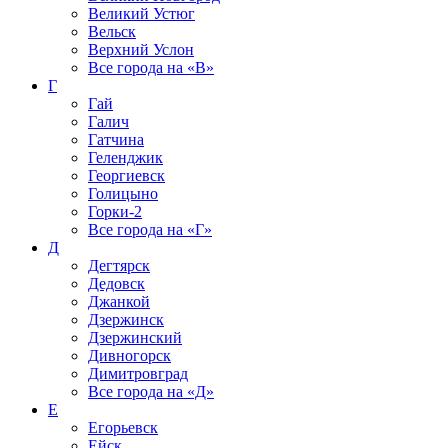
Великий Устюг
Вельск
Верхний Услон
Все города на
«В»
Г
Гай
Галич
Гатчина
Геленджик
Георгиевск
Голицыно
Горки-2
Все города на
«Г»
Д
Дегтярск
Дедовск
Джанкой
Дзержинск
Дзержинский
Дивногорск
Димитровград
Все города на
«Д»
Е
Егорьевск
Ейск