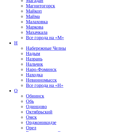
Магадан
Магнитогорск
Майкоп
Майма
Малаховка
Маркова
Махачкала
Все города на
«М»
Н
Набережные Челны
Надым
Назрань
Нальчик
Наро-Фоминск
Находка
Невинномысск
Все города на
«Н»
О
Обнинск
Обь
Одинцово
Октябрьский
Омск
Орджоникидзе
Орел