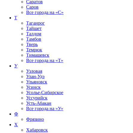
Саратов
Саров
Все города на
«С»
Т
Таганрог
Тайшет
Талдом
Тамбов
Тверь
Темрюк
Тимашевск
Все города на
«Т»
У
Узловая
Улан-Удэ
Ульяновск
Усинск
Усолье-Сибирское
Уссурийск
Усть-Абакан
Все города на
«У»
Ф
Фрязино
Х
Хабаровск