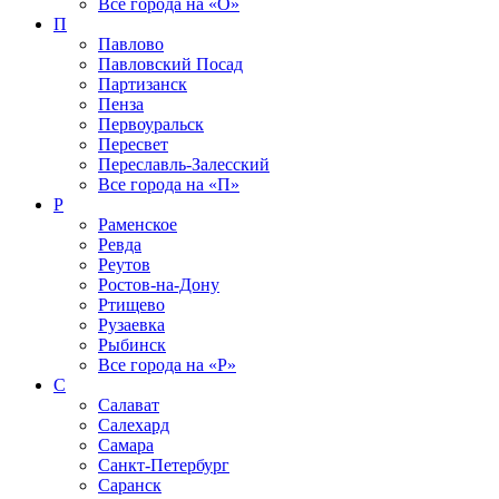
Все города на
«О»
П
Павлово
Павловский Посад
Партизанск
Пенза
Первоуральск
Пересвет
Переславль-Залесский
Все города на
«П»
Р
Раменское
Ревда
Реутов
Ростов-на-Дону
Ртищево
Рузаевка
Рыбинск
Все города на
«Р»
С
Салават
Салехард
Самара
Санкт-Петербург
Саранск