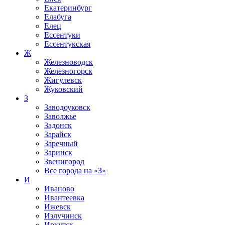
Екатеринбург
Елабуга
Елец
Ессентуки
Ессентукская
Ж
Железноводск
Железногорск
Жигулевск
Жуковский
З
Заводоуковск
Заволжье
Задонск
Зарайск
Заречный
Заринск
Звенигород
Все города на
«З»
И
Иваново
Ивантеевка
Ижевск
Излучинск
Иркутск