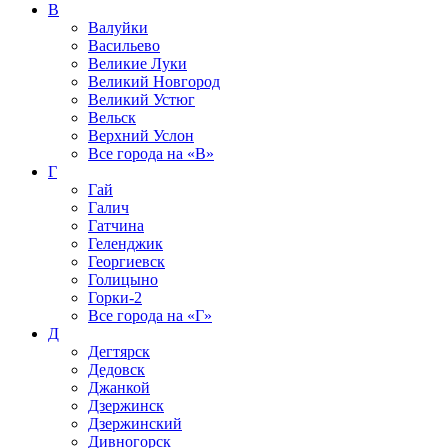
В
Валуйки
Васильево
Великие Луки
Великий Новгород
Великий Устюг
Вельск
Верхний Услон
Все города на
«В»
Г
Гай
Галич
Гатчина
Геленджик
Георгиевск
Голицыно
Горки-2
Все города на
«Г»
Д
Дегтярск
Дедовск
Джанкой
Дзержинск
Дзержинский
Дивногорск