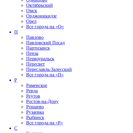
Октябрьский
Омск
Орджоникидзе
Орел
Все города на
«О»
П
Павлово
Павловский Посад
Партизанск
Пенза
Первоуральск
Пересвет
Переславль-Залесский
Все города на
«П»
Р
Раменское
Ревда
Реутов
Ростов-на-Дону
Ртищево
Рузаевка
Рыбинск
Все города на
«Р»
С