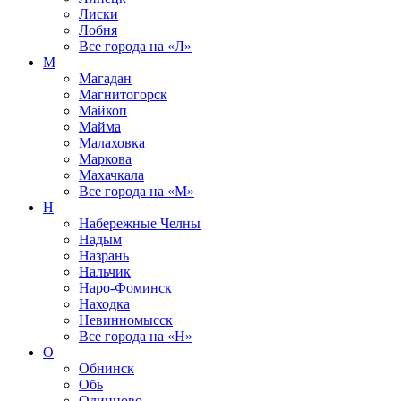
Лиски
Лобня
Все города на
«Л»
М
Магадан
Магнитогорск
Майкоп
Майма
Малаховка
Маркова
Махачкала
Все города на
«М»
Н
Набережные Челны
Надым
Назрань
Нальчик
Наро-Фоминск
Находка
Невинномысск
Все города на
«Н»
О
Обнинск
Обь
Одинцово