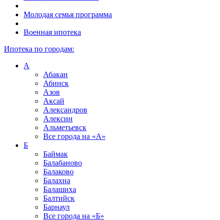
Молодая семья программа
Военная ипотека
Ипотека по городам:
А
Абакан
Абинск
Азов
Аксай
Александров
Алексин
Альметьевск
Все города на
«А»
Б
Баймак
Балабаново
Балаково
Балахна
Балашиха
Балтийск
Барнаул
Все города на
«Б»