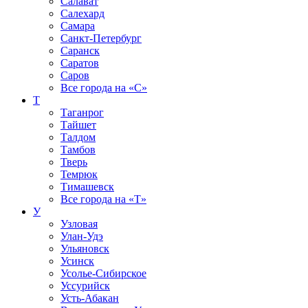
Салават
Салехард
Самара
Санкт-Петербург
Саранск
Саратов
Саров
Все города на
«С»
Т
Таганрог
Тайшет
Талдом
Тамбов
Тверь
Темрюк
Тимашевск
Все города на
«Т»
У
Узловая
Улан-Удэ
Ульяновск
Усинск
Усолье-Сибирское
Уссурийск
Усть-Абакан