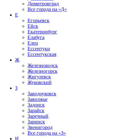
Димитровград
Все города на
«Д»
Е
Егорьевск
Ейск
Екатеринбург
Елабуга
Елец
Ессентуки
Ессентукская
Ж
Железноводск
Железногорск
Жигулевск
Жуковский
З
Заводоуковск
Заволжье
Задонск
Зарайск
Заречный
Заринск
Звенигород
Все города на
«З»
И