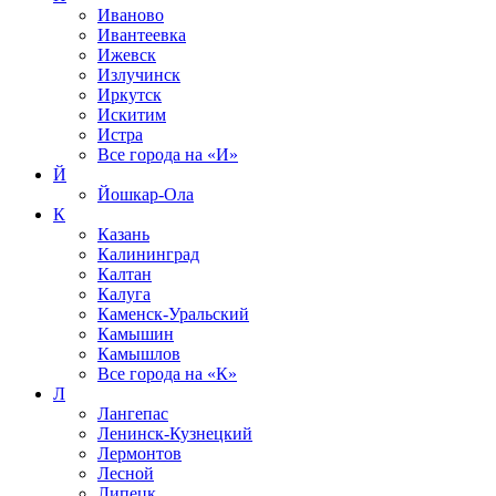
Иваново
Ивантеевка
Ижевск
Излучинск
Иркутск
Искитим
Истра
Все города на
«И»
Й
Йошкар-Ола
К
Казань
Калининград
Калтан
Калуга
Каменск-Уральский
Камышин
Камышлов
Все города на
«К»
Л
Лангепас
Ленинск-Кузнецкий
Лермонтов
Лесной
Липецк