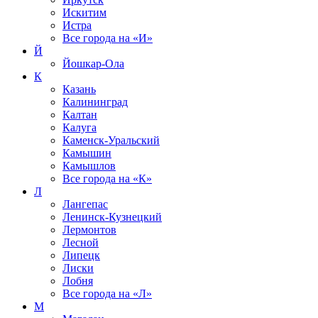
Искитим
Истра
Все города на
«И»
Й
Йошкар-Ола
К
Казань
Калининград
Калтан
Калуга
Каменск-Уральский
Камышин
Камышлов
Все города на
«К»
Л
Лангепас
Ленинск-Кузнецкий
Лермонтов
Лесной
Липецк
Лиски
Лобня
Все города на
«Л»
М