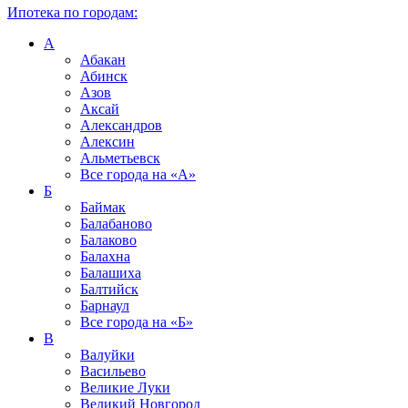
Ипотека по городам:
А
Абакан
Абинск
Азов
Аксай
Александров
Алексин
Альметьевск
Все города на
«А»
Б
Баймак
Балабаново
Балаково
Балахна
Балашиха
Балтийск
Барнаул
Все города на
«Б»
В
Валуйки
Васильево
Великие Луки
Великий Новгород