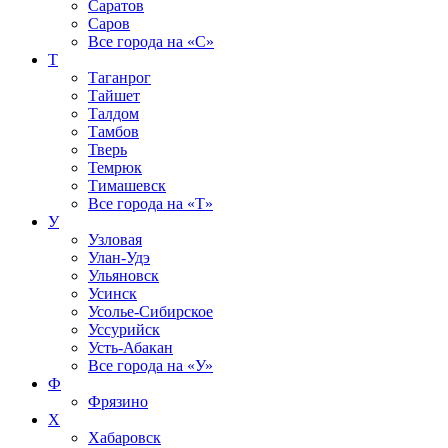
Саратов
Саров
Все города на
«С»
Т
Таганрог
Тайшет
Талдом
Тамбов
Тверь
Темрюк
Тимашевск
Все города на
«Т»
У
Узловая
Улан-Удэ
Ульяновск
Усинск
Усолье-Сибирское
Уссурийск
Усть-Абакан
Все города на
«У»
Ф
Фрязино
Х
Хабаровск