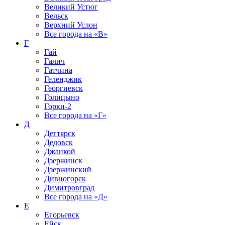
Великий Устюг
Вельск
Верхний Услон
Все города на
«В»
Г
Гай
Галич
Гатчина
Геленджик
Георгиевск
Голицыно
Горки-2
Все города на
«Г»
Д
Дегтярск
Дедовск
Джанкой
Дзержинск
Дзержинский
Дивногорск
Димитровград
Все города на
«Д»
Е
Егорьевск
Ейск