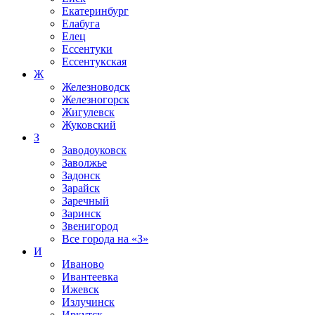
Екатеринбург
Елабуга
Елец
Ессентуки
Ессентукская
Ж
Железноводск
Железногорск
Жигулевск
Жуковский
З
Заводоуковск
Заволжье
Задонск
Зарайск
Заречный
Заринск
Звенигород
Все города на
«З»
И
Иваново
Ивантеевка
Ижевск
Излучинск
Иркутск