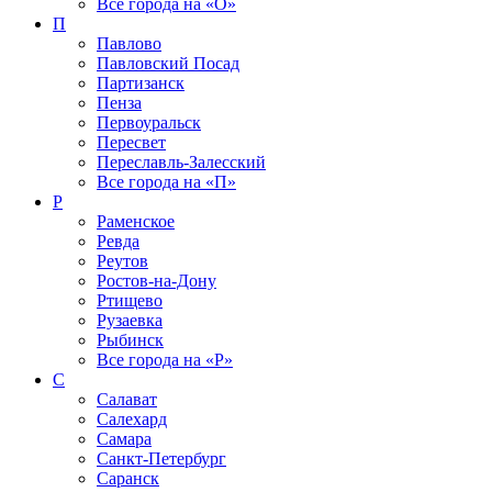
Все города на
«О»
П
Павлово
Павловский Посад
Партизанск
Пенза
Первоуральск
Пересвет
Переславль-Залесский
Все города на
«П»
Р
Раменское
Ревда
Реутов
Ростов-на-Дону
Ртищево
Рузаевка
Рыбинск
Все города на
«Р»
С
Салават
Салехард
Самара
Санкт-Петербург
Саранск