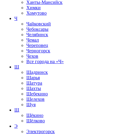
Ханты-Мансийск
Химки
Хомутово
Ч
Чайковский
Чебоксары
Челябинск
Чемал
Череповец
Черногорск
Чехов
Все города на
«Ч»
Ш
Шадринск
Шарья
Шатура
Шахты
Шебекино
Шелехов
Шуя
Щ
Щёкино
Щёлково
Э
Электрогорск