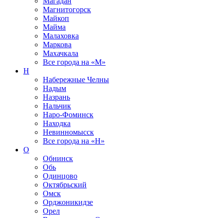
Магадан
Магнитогорск
Майкоп
Майма
Малаховка
Маркова
Махачкала
Все города на
«М»
Н
Набережные Челны
Надым
Назрань
Нальчик
Наро-Фоминск
Находка
Невинномысск
Все города на
«Н»
О
Обнинск
Обь
Одинцово
Октябрьский
Омск
Орджоникидзе
Орел